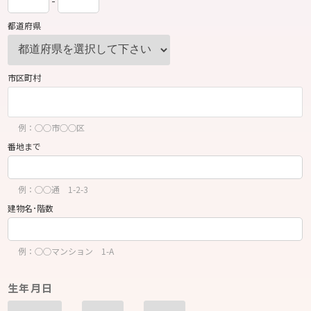
-
都道府県
市区町村
例：○○市○○区
番地まで
例：○○通 1-2-3
建物名･階数
例：○○マンション 1-A
生年月日