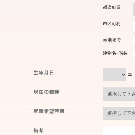
都道府県
市区町村
番地まで
建物名･階数
生年月日
年
現在の職種
就職希望時期
備考