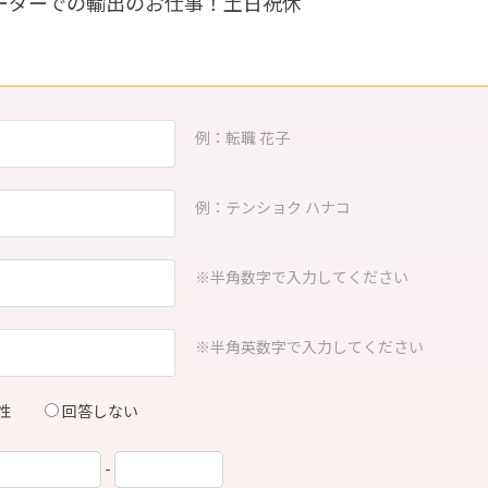
ワーダーでの輸出のお仕事！土日祝休
例：転職 花子
例：テンショク ハナコ
※半角数字で入力してください
※半角英数字で入力してください
性
回答しない
-