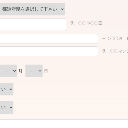
例：○○市○○区
例：○○通 1-
例：○○マンシ
月
日