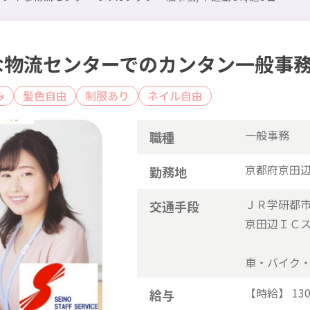
物流センターでのカンタン一般事務/
み
髪色自由
制服あり
ネイル自由
一般事務
職種
京都府京田
勤務地
ＪＲ学研都市
交通手段
京田辺ＩＣ
車・バイク・
【時給】 130
給与