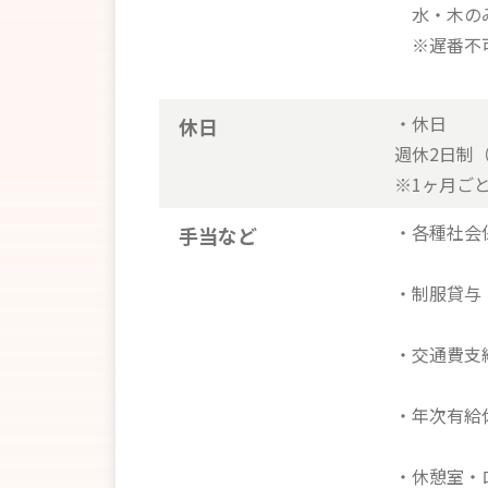
水・木のみ 
※遅番不可
・休日
休日
週休2日制
※1ヶ月ご
・各種社会
手当など
・制服貸与
・交通費支
・年次有給
・休憩室・