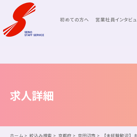
初めての方へ
営業社員インタビ
求人詳細
ホーム
>
絞込み検索
>
京都府
>
京田辺市
>
【未経験歓迎】キ